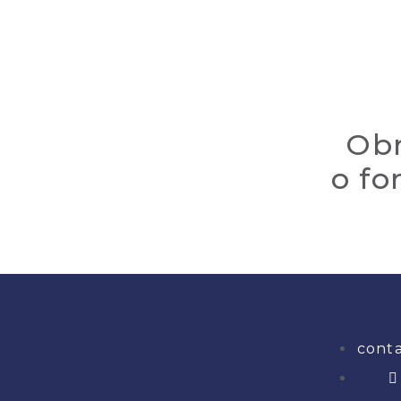
Obr
o fo
cont