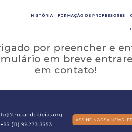
HISTÓRIA
FORMAÇÃO DE PROFESSORES
igado por preencher e en
rmulário em breve entra
em contato!
ato@trocandoideias.org
ASSINE NOSSA NEWSLET
+55 (11) 98273.3553